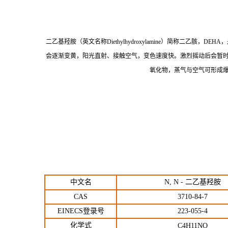
二乙基羟胺（英文名称Diethylhydroxylamine）简称二
会逐渐变黄，阳光直射、接触空气，变色速度快。激烈摇动后会暂
氧化物，蒸气与空气可形成
中文名
N, N - 二乙基羟胺
CAS
3710-84-7
EINECS登录号
223-055-4
化学式
C4H11NO