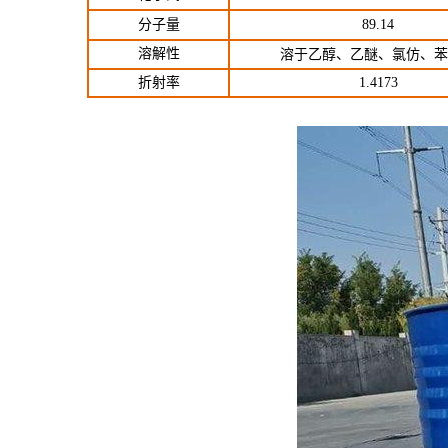
分子量
89.14
溶解性
溶于乙醇、乙醚、氯仿、苯
折射率
1.4173