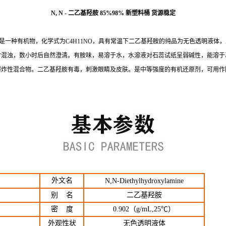
N, N - 二乙基羟胺 85%98% 新塑料桶 货源稳定
乙胲，DEHA，是一种有机物，化学式为C4H11NO，具有常温下二乙基羟胺的纯品为无色
时混浊，数小时后自然澄清。有胺味，易溶于水，水溶液对石蕊试纸呈弱碱性，能溶于
爆炸性混合物。二乙基羟胺有毒，刺激眼睛及皮肤。是中等强度的有机还原剂，可用作
外文名
N,N-Diethylhydroxylamine
别 名
二乙基羟胺
密 度
0.902（g/mL,25℃）
外观性状
无色透明液体