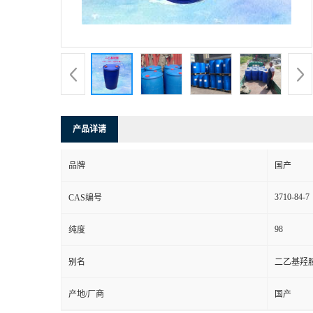
产品详请
品牌
国产
3710-84-7
CAS编号
98
纯度
别名
二乙基羟
产地/厂商
国产