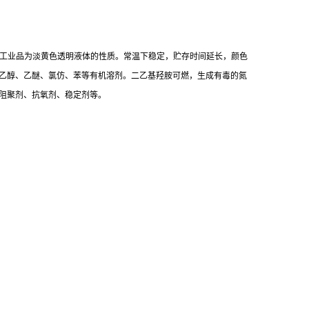
透明液体，工业品为淡黄色透明液体的性质。常温下稳定，贮存时间延长，颜色
乙醇、乙醚、氯仿、苯等有机溶剂。二乙基羟胺可燃，生成有毒的氮
阻聚剂、抗氧剂、稳定剂等。