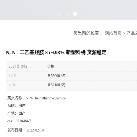
您当前的位置：
网站首页
>
产品
N, N - 二乙基羟胺 85%98% 新塑料桶 货源稳定
起订量 (吨)
价格
1-10
￥
55000 /吨
≥10
￥
52100 /吨
英文名称：
N,N-Diethylhydroxylamine
品牌：
国产
产地：
国产
cas：
3710-84-7
发布日期：
2022-02-19