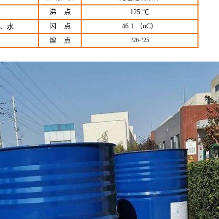
沸 点
125 ℃
闪 点
46.1 （oC）
、水
熔 点
?26-?25