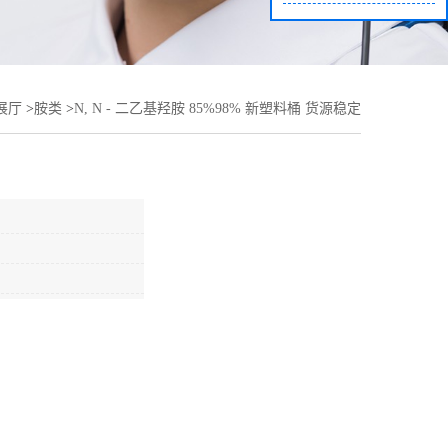
展厅
>
胺类
>
N, N - 二乙基羟胺 85%98% 新塑料桶 货源稳定