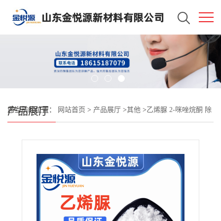
产品展厅
您当前的位置：
网站首页
>
产品展厅
>
其他
>
乙烯脲 2-咪唑烷酮 除
醛剂 甲醛吸收剂 医药中间体 仓库现货