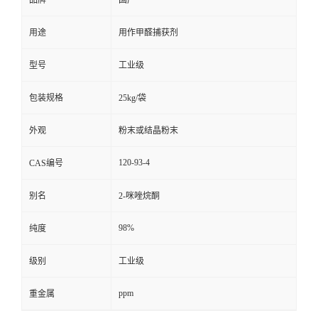
用途
用作甲醛捕获剂
型号
工业级
包装规格
25kg/袋
外观
粉末或结晶粉末
120-93-4
CAS编号
别名
2-咪唑烷酮
98%
纯度
级别
工业级
ppm
重金属