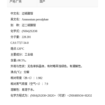
产地/厂商
国产
中文名：过硫酸铵
英文名：Ammonium persulphate
别 称：过二硫酸铵
化学式：(NH4)2S2O8
分子量：228.201
CAS:7727-54-0
熔点:120°C
主要成分：工业级
含量≥98.5%。
外观与性状：无色单斜晶体，有时略带浅绿色，有潮解性。
沸点(℃)：分解
相对密度（水=1）：1.982
相对蒸气密度（空气=1）：7.9
溶解性：易溶于水。
化学方程式为：(NH4)2S2O8+2H2O=（可逆）=2NH4HSO4+H2O2