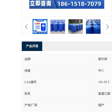
产品详请
品牌
斯尔邦
99.5
纯度
141-43-5
CAS编号
别名
氨基乙醇
产地/厂商
国产