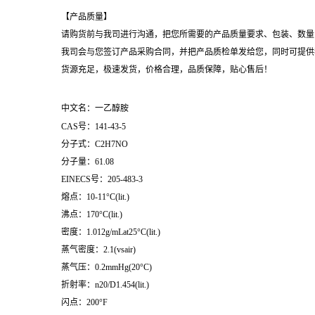
【产品质量】
请购货前与我司进行沟通，把您所需要的产品质量要求、包装、数量
我司会与您签订产品采购合同，并把产品质检单发给您，同时可提供
货源充足，极速发货，价格合理，品质保障，贴心售后！
中文名：一乙醇胺
CAS号
：
141-43-5
分子式
：
C2H7NO
分子量
：
61.08
EINECS号
：
205-483-3
熔点
：
10-11°C(lit.)
沸点
：
170°C(lit.)
密度
：
1.012g/mLat25°C(lit.)
蒸气密度
：
2.1(vsair)
蒸气压
：
0.2mmHg(20°C)
折射率
：
n20/D1.454(lit.)
闪点
：
200°F