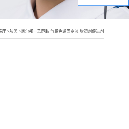
展厅
>
胺类
>
斯尔邦一乙醇胺 气相色谱固定液 增塑剂促进剂