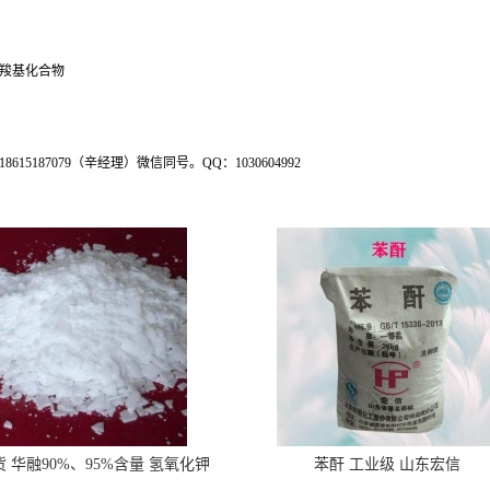
羧基化合物
87079（辛经理）微信同号。QQ：1030604992
 华融90%、95%含量 氢氧化钾
苯酐 工业级 山东宏信