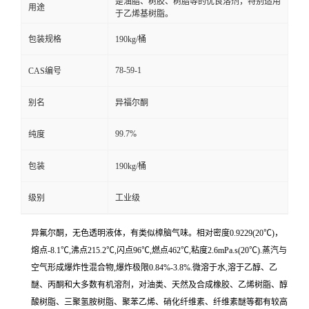
是油脂、树胶、树脂等的优良溶剂，特别适用
用途
于乙烯基树脂。
包装规格
190kg/桶
78-59-1
CAS编号
别名
异福尔酮
99.7%
纯度
包装
190kg/桶
级别
工业级
异氟尔酮，无色透明液体，有类似樟脑气味。相对密度0.9229(20℃)，
熔点-8.1℃,沸点215.2℃,闪点96℃,燃点462℃,粘度2.6mPa.s(20℃).蒸汽与
空气形成爆炸性混合物,爆炸极限0.84%-3.8%.微溶于水,溶于乙醇、乙
醚、丙酮和大多数有机溶剂，对油类、天然及合成橡胶、乙烯树脂、醇
酸树脂、三聚氢胺树脂、聚苯乙烯、硝化纤维素、纤维素醚等都有较高