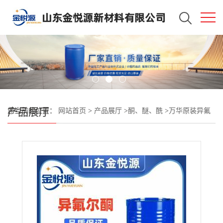
产品展厅
您当前的位置：
网站首页
>
产品展厅
>
酮、醚、酰
>
万华原装异氟
尔酮 高沸点溶剂 78-59-1