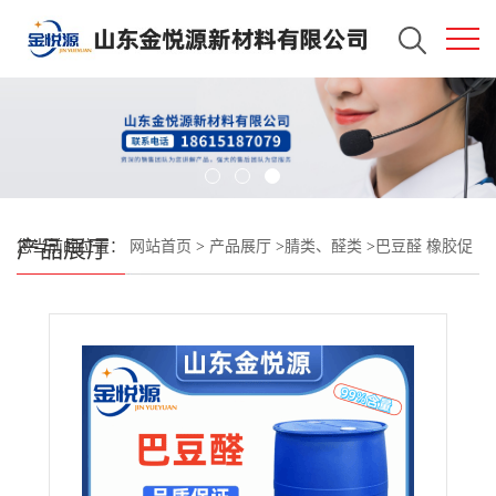
产品展厅
您当前的位置：
网站首页
>
产品展厅
>
腈类、醛类
>
巴豆醛 橡胶促
进剂 发泡剂抗氧剂 济南现货123-73-9