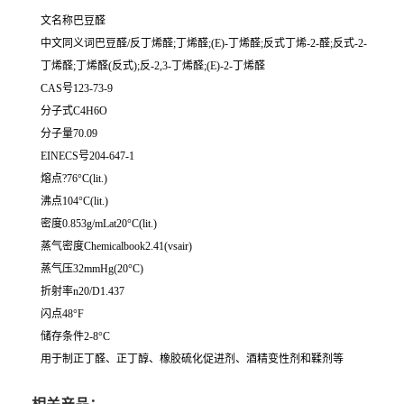
文名称巴豆醛
中文同义词巴豆醛/反丁烯醛;丁烯醛;(E)-丁烯醛;反式丁烯-2-醛;反式-2-
丁烯醛;丁烯醛(反式);反-2,3-丁烯醛;(E)-2-丁烯醛
CAS号123-73-9
分子式C4H6O
分子量70.09
EINECS号204-647-1
熔点?76°C(lit.)
沸点104°C(lit.)
密度0.853g/mLat20°C(lit.)
蒸气密度Chemicalbook2.41(vsair)
蒸气压32mmHg(20°C)
折射率n20/D1.437
闪点48°F
储存条件2-8°C
用于制正丁醛、正丁醇、橡胶硫化促进剂、酒精变性剂和鞣剂等