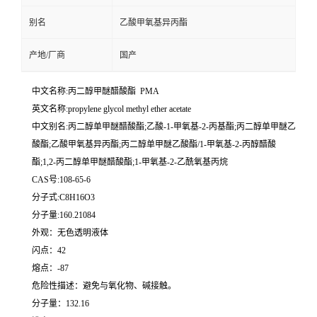
别名
乙酸甲氧基异丙酯
产地/厂商
国产
中文名称:丙二醇甲醚醋酸酯 PMA
英文名称:propylene glycol methyl ether acetate
中文别名:丙二醇单甲醚醋酸酯;乙酸-1-甲氧基-2-丙基酯;丙二醇单甲醚乙
酸酯;乙酸甲氧基异丙酯;丙二醇单甲醚乙酸酯/1-甲氧基-2-丙醇醋酸
酯;1,2-丙二醇单甲醚醋酸酯;1-甲氧基-2-乙酰氧基丙烷
CAS号:108-65-6
分子式:C8H16O3
分子量:160.21084
外观：无色透明液体
闪点：42
熔点：-87
危险性描述：避免与氧化物、碱接触。
分子量：132.16