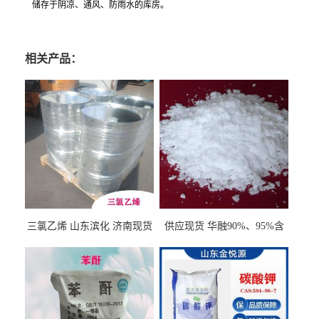
储存于阴凉、通风、防雨水的库房。
相关产品：
三氯乙烯 山东滨化 济南现货
供应现货 华融90%、95%含
量 氢氧化钾 1310-58-3