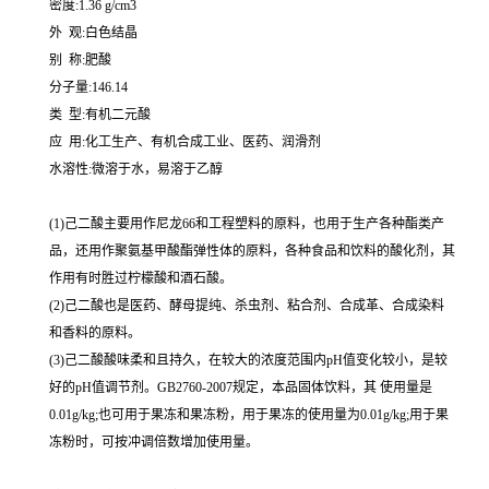
密度:1.36 g/cm3
外 观:白色结晶
别 称:肥酸
分子量:146.14
类 型:有机二元酸
应 用:化工生产、有机合成工业、医药、润滑剂
水溶性:微溶于水，易溶于乙醇
(1)己二酸主要用作尼龙66和工程塑料的原料，也用于生产各种酯类产
品，还用作聚氨基甲酸酯弹性体的原料，各种食品和饮料的酸化剂，其
作用有时胜过柠檬酸和酒石酸。
(2)己二酸也是医药、酵母提纯、杀虫剂、粘合剂、合成革、合成染料
和香料的原料。
(3)己二酸酸味柔和且持久，在较大的浓度范围内pH值变化较小，是较
好的pH值调节剂。GB2760-2007规定，本品固体饮料，其 使用量是
0.01g/kg;也可用于果冻和果冻粉，用于果冻的使用量为0.01g/kg;用于果
冻粉时，可按冲调倍数增加使用量。