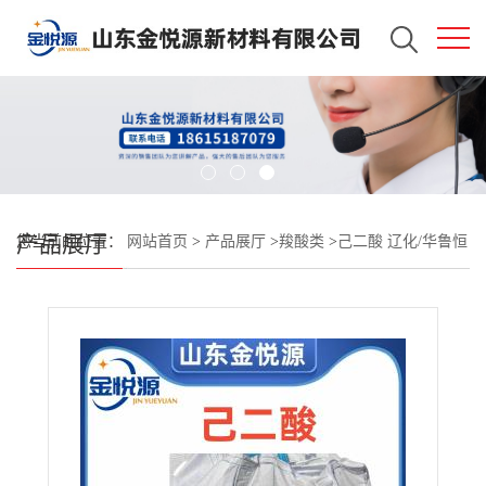
产品展厅
您当前的位置：
网站首页
>
产品展厅
>
羧酸类
>
己二酸 辽化/华鲁恒
升 500kg/包 现货库存