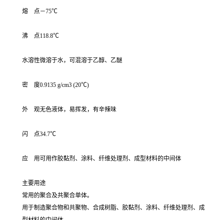
熔 点－75℃
沸 点118.8℃
水溶性微溶于水，可混溶于乙醇、乙醚
密 度0.9135 g/cm3 (20℃)
外 观无色液体，易挥发，有辛辣味
闪 点34.7℃
应 用可用作胶黏剂、涂料、纤维处理剂、成型材料的中间体
主要用途
常用的聚合及共聚合单体。
用于制造聚合物和共聚物、合成树脂、胶黏剂、涂料、纤维处理剂、成
型材料的中间体，