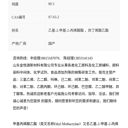
99.5
纯度
97-63-2
CAS编号
别名
乙基-2-甲基-2-丙烯酸酯 ，异丁烯酸乙酯
产地/厂商
国产
咨询热线：辛经理18615187079、 陈经理13853141143
山东金悦源新材料有限公司专业从事各类化工原料及化工原辅料、颜料
染料中间体、化学试剂、食品添加剂等的销售研发工作。我司主营产
品：三氯乙烯、乙二醛、吗啉、己二胺、间苯二酚、邻苯二酚、间苯二
酚、对苯二酚、乙酰丙酮、环己醇、环己酮、巴豆醛、乙二醇甲醚、异
丁酸等。热诚欢迎新老客户光临我公司考察访问、指导、洽谈，我们将
诚心诚意为您提供 的服务，随时愿意聆听您的需求和建议，我们期待
您的声音！
甲基丙烯酸乙酯（英文名称Ethyl Methacrylate）又名乙基-2-甲基-2-丙烯