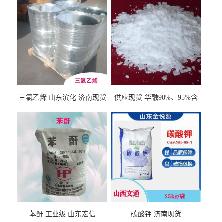
三氯乙烯 山东滨化 济南现货
供应现货 华融90%、95%含
量 氢氧化钾 1310-58-3
苯酐 工业级 山东宏信
碳酸钾 济南现货