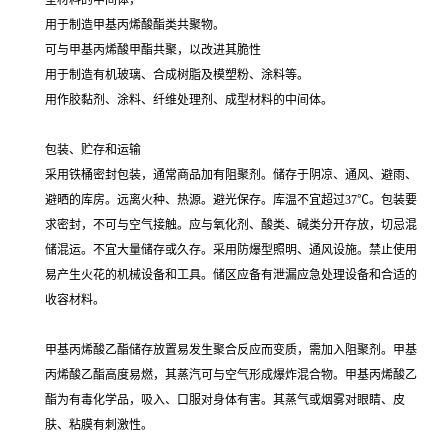
用于制造甲基丙烯酸酯类共聚物。
可与甲基丙烯酸甲酯共聚，以改进其脆性
用于制造有机玻璃、合成树脂及模塑粉、涂料等。
用作胶黏剂、涂料、纤维处理剂、成型材料的中间体。
包装、贮存和运输
采用铁桶密封包装，通常商品加有阻聚剂。储存于阴凉、通风、避雨、
避晒的库房。远离火种、热源。避光保存。库温不宜超过37℃。包装要
求密封，不可与空气接触。应与氧化剂、酸类、碱类分开存放，切忌混
储混运。不宜大量储存或久存。采用防爆型照明、通风设施。禁止使用
易产生火花的机械设备和工具。储区应备有泄漏应急处理设备和合适的
收容材料。
甲基丙烯酸乙酯储存放置易发生聚合反应而变质，需加入阻聚剂。甲基
丙烯酸乙酯高度易燃，其蒸汽可与空气形成爆炸混合物。甲基丙烯酸乙
酯为有毒化学品，吸入、口服对身体有害。其蒸气或烟雾对眼睛、皮
肤、粘膜有刺激性。