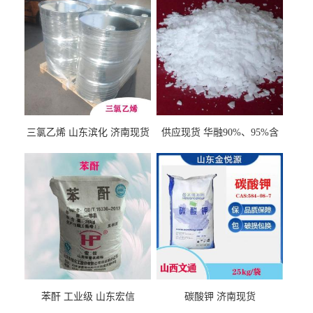
三氯乙烯 山东滨化 济南现货
供应现货 华融90%、95%含
量 氢氧化钾 1310-58-3
苯酐 工业级 山东宏信
碳酸钾 济南现货