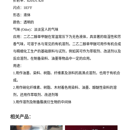
折射率：n20/D1.426
闪点：183°F
形态：液体
颜色：透明的
气味 (Odor)：淡淡宜人的气味
应用：二乙二醇单甲醚在常温常压下为无色液体，具显著的吸湿性和芳
香气味，可溶于水与常见的有机溶剂。二乙二醇单甲醚可用作有机合成
与精细化工生产的基础原料与试剂，例如其可作为萃取剂、改进剂以及
反应溶剂，在制备染料、油墨等物品中一定的应用。
用途：
1.用作油墨、染料、树脂、纤维素及涂料的高沸点溶剂，也用于有机合
成。
2.用作硝化纤维素、树脂、木材着色用染料、油墨、醇醚性染料的溶
剂，还用作萃取剂、改进剂等
3.用作溶剂及制备酯类衍生物的中间体
相关产品：