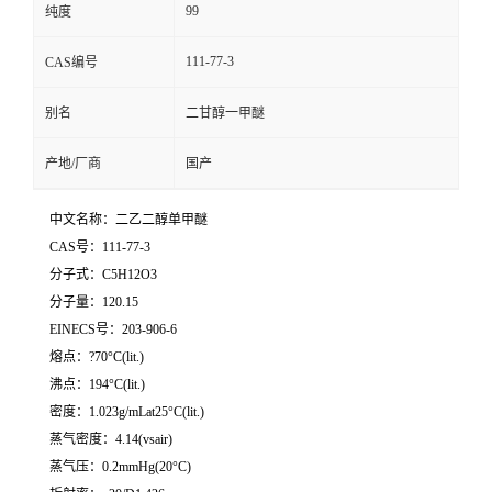
99
纯度
111-77-3
CAS编号
别名
二甘醇一甲醚
产地/厂商
国产
中文名称：二乙二醇单甲醚
CAS号：111-77-3
分子式：C5H12O3
分子量：120.15
EINECS号：203-906-6
熔点：?70°C(lit.)
沸点：194°C(lit.)
密度：1.023g/mLat25°C(lit.)
蒸气密度：4.14(vsair)
蒸气压：0.2mmHg(20°C)