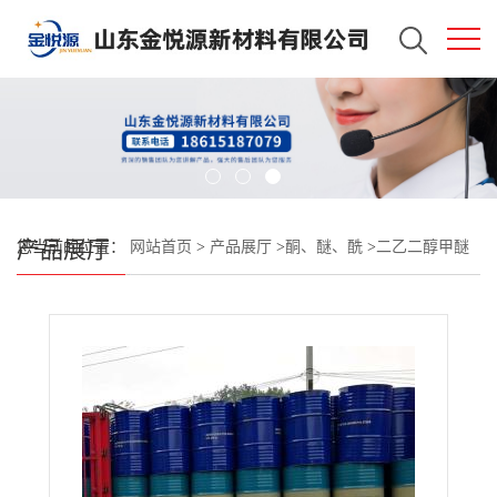
产品展厅
您当前的位置：
网站首页
>
产品展厅
>
酮、醚、酰
>
二乙二醇甲醚
DM 天音原装 萃取剂、改进剂