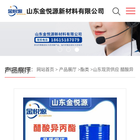
产品展厅
您当前的位置：
网站首页
>
产品展厅
>
酯类
>
山东现货供应 醋酸异
丙酯 108-21-4 脱水剂