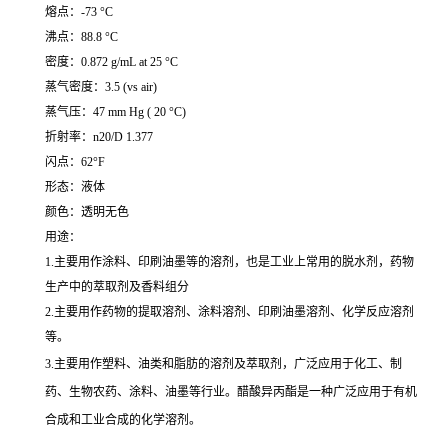
熔点：-73 °C
沸点：88.8 °C
密度：0.872 g/mL at 25 °C
蒸气密度：3.5 (vs air)
蒸气压：47 mm Hg ( 20 °C)
折射率：n20/D 1.377
闪点：62°F
形态：液体
颜色：透明无色
用途：
1.主要用作涂料、印刷油墨等的溶剂，也是工业上常用的脱水剂，药物
生产中的萃取剂及香料组分
2.主要用作药物的提取溶剂、涂料溶剂、印刷油墨溶剂、化学反应溶剂
等。
3.主要用作塑料、油类和脂肪的溶剂及萃取剂，广泛应用于化工、制
药、生物农药、涂料、油墨等行业。醋酸异丙酯是一种广泛应用于有机
合成和工业合成的化学溶剂。