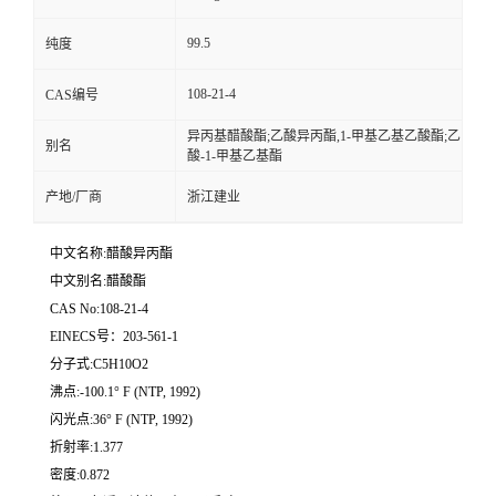
99.5
纯度
108-21-4
CAS编号
异丙基醋酸酯;乙酸异丙酯,1-甲基乙基乙酸酯;乙
别名
酸-1-甲基乙基酯
产地/厂商
浙江建业
中文名称:醋酸异丙酯
中文别名:醋酸酯
CAS No:108-21-4
EINECS号：203-561-1
分子式:C5H10O2
沸点:-100.1° F (NTP, 1992)
闪光点:36° F (NTP, 1992)
折射率:1.377
密度:0.872