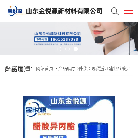
产品展厅
您当前的位置：
网站首页
>
产品展厅
>
酯类
>
现货浙江建业醋酸异
丙酯 食用香料、脱水剂