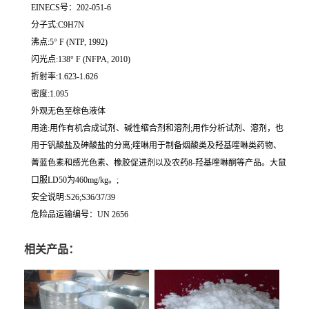
EINECS号：202-051-6
分子式:C9H7N
沸点:5° F (NTP, 1992)
闪光点:138° F (NFPA, 2010)
折射率:1.623-1.626
密度:1.095
外观无色至棕色液体
用途:用作有机合成试剂、碱性缩合剂和溶剂;用作分析试剂、溶剂，也
用于钒酸盐及砷酸盐的分离;喹啉用于制备烟酸类及羟基喹啉类药物、
菁蓝色素和感光色素、橡胶促进剂以及农药8-羟基喹啉酮等产品。大鼠
口服LD50为460mg/kg。;
安全说明:S26;S36/37/39
危险品运输编号：UN 2656
相关产品：