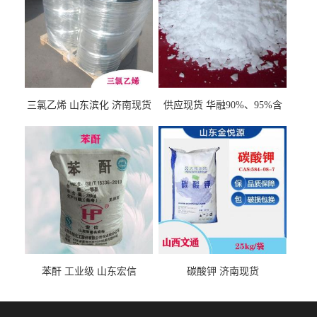
三氯乙烯 山东滨化 济南现货
供应现货 华融90%、95%含
量 氢氧化钾 1310-58-3
苯酐 工业级 山东宏信
碳酸钾 济南现货