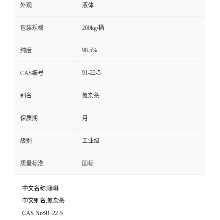
外观
液体
包装规格
200kg/桶
98.5%
纯度
91-22-5
CAS编号
别名
氮杂萘
保质期
月
级别
工业级
质量标准
国标
中文名称:喹啉
中文别名:氮杂萘
CAS No:91-22-5