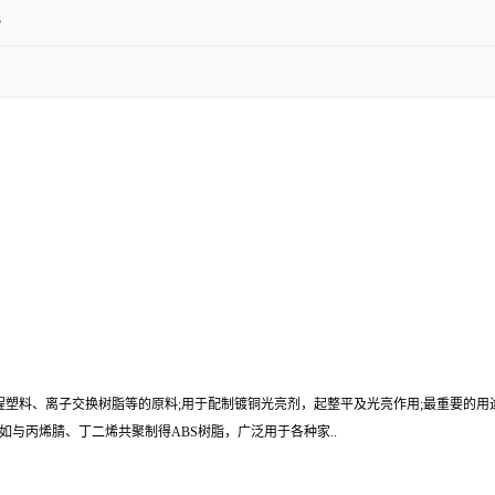
3
程塑料、离子交换树脂等的原料;用于配制镀铜光亮剂，起整平及光亮作用;最重要的
与丙烯腈、丁二烯共聚制得ABS树脂，广泛用于各种家..