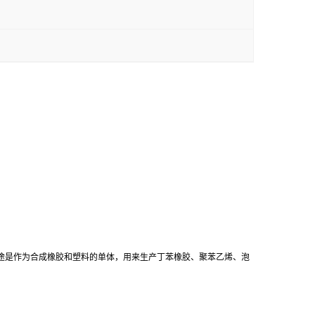
用途是作为合成橡胶和塑料的单体，用来生产丁苯橡胶、聚苯乙烯、泡