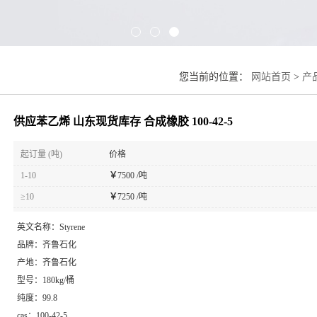
您当前的位置：
网站首页
>
产
供应苯乙烯 山东现货库存 合成橡胶 100-42-5
起订量 (吨)
价格
1-10
￥
7500 /吨
≥10
￥
7250 /吨
英文名称：
Styrene
品牌：
齐鲁石化
产地：
齐鲁石化
型号：
180kg/桶
纯度：
99.8
cas：
100-42-5