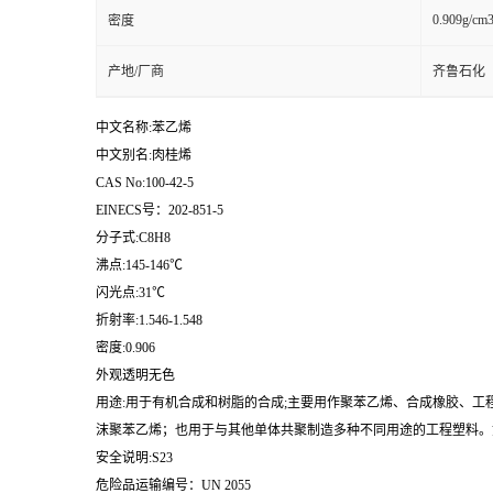
0.909g/cm
密度
产地/厂商
齐鲁石化
中文名称:苯乙烯
中文别名:肉桂烯
CAS No:100-42-5
EINECS号：202-851-5
分子式:C8H8
沸点:145-146℃
闪光点:31℃
折射率:1.546-1.548
密度:0.906
外观透明无色
用途:用于有机合成和树脂的合成;主要用作聚苯乙烯、合成橡胶、工
沫聚苯乙烯；也用于与其他单体共聚制造多种不同用途的工程塑料。如
安全说明:S23
危险品运输编号：UN 2055