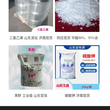
三氯乙烯 山东滨化 济南现货
供应现货 华融90%、95%含
量 氢氧化钾 1310-58-3
苯酐 工业级 山东宏信
碳酸钾 济南现货