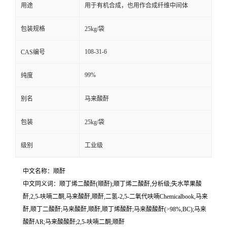
用途
用于有机合成，也用作合成纤维中间体
包装规格
25kg/袋
108-31-6
CAS编号
99%
纯度
别名
马来酸酐
包装
25kg/袋
级别
工业级
中文名称：顺酐
中文同义词：顺丁烯二酸酐(顺酐);顺丁烯二酸酐,分析级;失水苹果酸
酐,2,5-呋喃二酮,马来酸酐,顺酐,二氢-2,5-二氧代呋喃Chemicalbook,马来
酐,顺丁二酸酐;马来酸酐,顺酐,顺丁烯酸酐;马来酸酸酐(>98%,BC);马来
酸酐AR;马来酸酸酐;2,5-呋喃二酮;顺酐