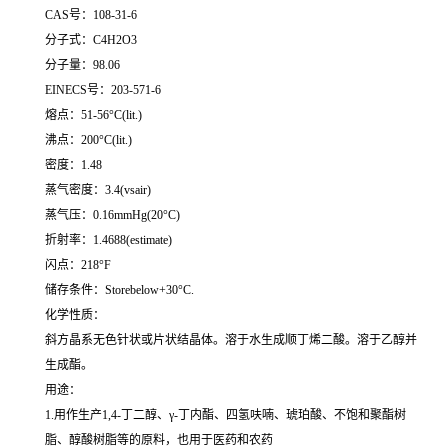
CAS号：108-31-6
分子式：C4H2O3
分子量：98.06
EINECS号：203-571-6
熔点：51-56°C(lit.)
沸点：200°C(lit.)
密度：1.48
蒸气密度：3.4(vsair)
蒸气压：0.16mmHg(20°C)
折射率：1.4688(estimate)
闪点：218°F
储存条件：Storebelow+30°C.
化学性质：
斜方晶系无色针状或片状结晶体。溶于水生成顺丁烯二酸。溶于乙醇并
生成酯。
用途：
1.用作生产1,4-丁二醇、γ-丁内酯、四氢呋喃、琥珀酸、不饱和聚酯树
脂、醇酸树脂等的原料，也用于医药和农药