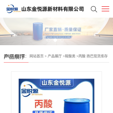
产品展厅
您当前的位置：
网站首页
>
产品展厅
>
羧酸类
>
丙酸 扬巴现货库存
秒发 200kg/桶