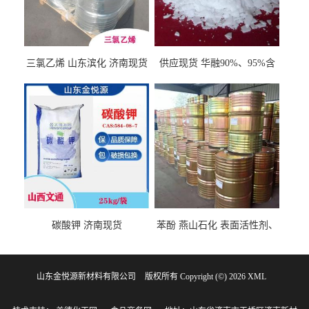
三氯乙烯 山东滨化 济南现货
供应现货 华融90%、95%含
量 氢氧化钾 1310-58-3
碳酸钾 济南现货
苯酚 燕山石化 表面活性剂、
食用香料 济南现货
山东金悦源新材料有限公司
版权所有 Copyright (©) 2026
XML